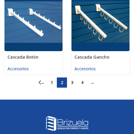
Cascada Botón
Cascada Gancho
Accesorios
Accesorios
←
1
2
3
4
→