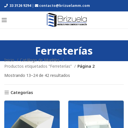
33 3126 9294
|
contacto@brizuelamm.com
Ferreterías
Inicio
Catálogo de Muebles
Productos etiquetados “Ferreterías”
Página 2
Mostrando 13–24 de 42 resultados
Categorías