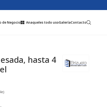
o de Negocio
Anaqueles todo uso
Galería
Contacto
esada, hasta 4
el
le)