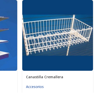
Canastilla Cremallera
Cajón
Accesorios
Cajon