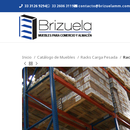
33 3126 9294
33 2606 3119
contacto@brizuelamm.com
Inicio
Catálogo de Muebles
Racks Carga Pesada
Rac